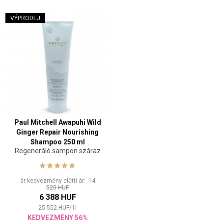
VÝPRODEJ
Paul Mitchell Awapuhi Wild
Ginger Repair Nourishing
Shampoo 250 ml
Regeneráló sampon száraz
és sérült hajra
ár kedvezmény előtti ár:
14
520 HUF
6 388 HUF
25 552
HUF
/
1
l
KEDVEZMÉNY 56%