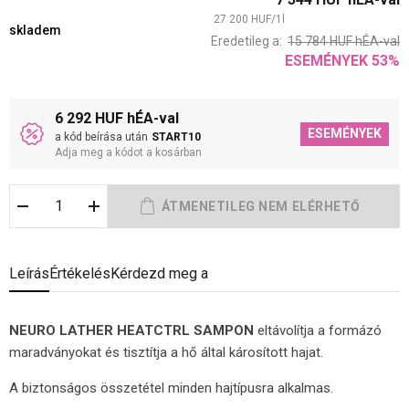
27 200
HUF
/
1
l
skladem
Eredetileg a:
15 784
HUF
hÉA-val
ESEMÉNYEK
53
%
6 292 HUF hÉA-val
ESEMÉNYEK
a kód beírása után
START10
Adja meg a kódot a kosárban
Leírás
Értékelés
Kérdezd meg a
NEURO LATHER HEATCTRL SAMPON
eltávolítja a formázó
maradványokat és tisztítja a hő által károsított hajat.
A biztonságos összetétel minden hajtípusra alkalmas.