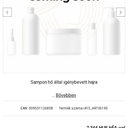
Sampon hő által igénybevett hajra
...
Bővebben
EAN:
009531126838
Termék száma:
i415_44736190
7 344
HUF
hÉA-val