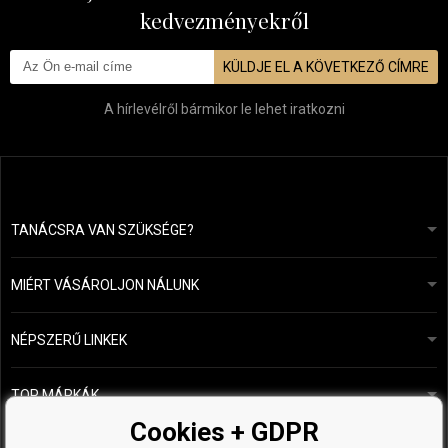
kedvezményekről
KÜLDJE EL A KÖVETKEZŐ CÍMRE
A hírlevélről bármikor le lehet iratkozni
TANÁCSRA VAN SZÜKSÉGE?
info@mapeja.hu
Általános szerződési feltételek (ÁSZF)
24 órán belül válaszolunk.
MIÉRT VÁSÁROLJON NÁLUNK
Személyes adatok védelme
A mi történetünk
Fizetési és szállítási áttekintés
Blog
Ecru New York
NÉPSZERŰ LINKEK
Áru visszaküldése
Fodrásztanácsadás
Kérastase
Kapcsolat
TOP MÁRKÁK
O&M
Ingyenes minták
Paul Mitchell
Cookies + GDPR