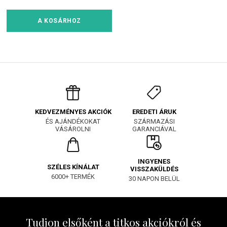
A KOSÁRHOZ
EREDETI ÁRUK
KEDVEZMÉNYES AKCIÓK
SZÁRMAZÁSI
ÉS AJÁNDÉKOKAT
GARANCIÁVAL
VÁSÁROLNI
INGYENES
SZÉLES KÍNÁLAT
VISSZAKÜLDÉS
6000+ TERMÉK
30 NAPON BELÜL
Tudjon elsőként a titkos akciókról és