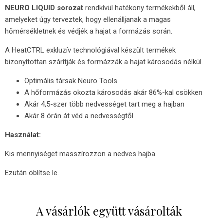
NEURO LIQUID sorozat
rendkívül hatékony termékekből áll,
amelyeket úgy terveztek, hogy ellenálljanak a magas
hőmérsékletnek és védjék a hajat a formázás során.
A HeatCTRL exkluzív technológiával készült termékek
bizonyítottan szárítják és formázzák a hajat károsodás nélkül.
Optimális társak Neuro Tools
A hőformázás okozta károsodás akár 86%-kal csökken
Akár 4,5-szer több nedvességet tart meg a hajban
Akár 8 órán át véd a nedvességtől
Használat:
Kis mennyiséget masszírozzon a nedves hajba.
Ezután öblítse le.
A vásárlók együtt vásárolták