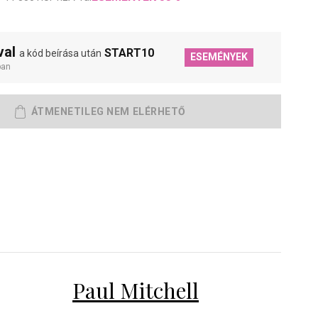
val
START10
a kód beírása után
ESEMÉNYEK
ban
Paul Mitchell