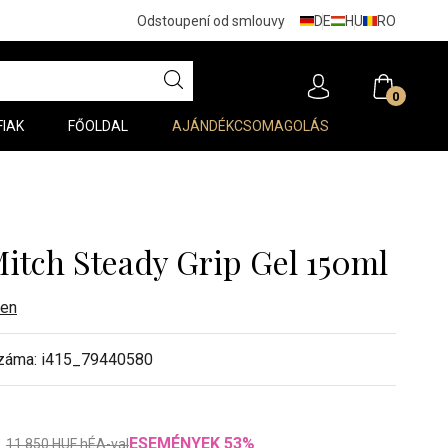
DE
HU
RO
Odstoupení od smlouvy
0
FIAK
FŐOLDAL
AJÁNDÉKCSOMAGOLÁS
Mitch Steady Grip Gel 150ml
en
záma:
i415_79440580
ESEMÉNYEK
53
%
:
11 850
HUF
hÉA-val