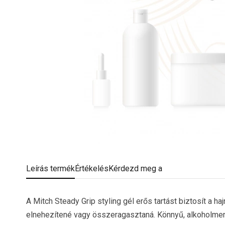
Leírás
termék
Értékelés
Kérdezd meg a
A Mitch Steady Grip styling gél erős tartást biztosít a h
elnehezítené vagy összeragasztaná. Könnyű, alkoholment