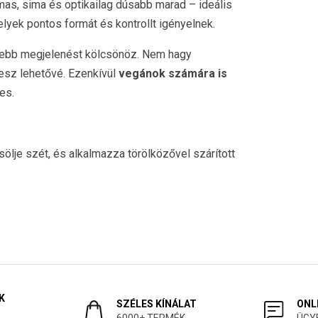
lmas, sima és optikailag dúsabb marad – ideális
lyek pontos formát és kontrollt igényelnek.
eltebb megjelenést kölcsönöz. Nem hagy
esz lehetővé. Ezenkívül
vegánok számára is
es.
ölje szét, és alkalmazza törölközővel szárított
K
SZÉLES KÍNÁLAT
ONL