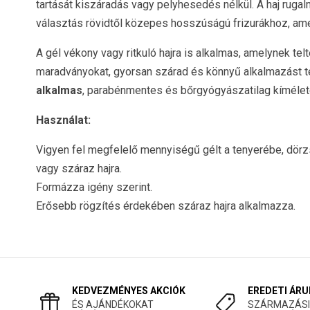
tartását kiszáradás vagy pelyhesedés nélkül. A haj ruga
választás rövidtől közepes hosszúságú frizurákhoz, ame
A gél vékony vagy ritkuló hajra is alkalmas, amelynek t
maradványokat, gyorsan szárad és könnyű alkalmazást t
alkalmas
, parabénmentes és bőrgyógyászatilag kímélet
Használat:
Vigyen fel megfelelő mennyiségű gélt a tenyerébe, dörzs
vagy száraz hajra.
Formázza igény szerint.
Erősebb rögzítés érdekében száraz hajra alkalmazza.
KEDVEZMÉNYES AKCIÓK
EREDETI ÁRU
ÉS AJÁNDÉKOKAT
SZÁRMAZÁSI