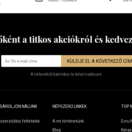
6000+ TERMÉK
ÜGY
L
őként a titkos akciókról és kedv
KÜLDJE EL A KÖVETKEZŐ CÍ
A hírlevélről bármikor le lehet iratkozni
ÁSÁROLJON NÁLUNK
NÉPSZERŰ LINKEK
TOP 
 szerződési feltételek
A mi történetünk
Ecru 
Blog
Kéras