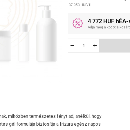
37 053
HUF
/
1
l
4 772 HUF hÉA-
Adja meg a kódot a kosár
ajnak, miközben természetes fényt ad, anélkül, hogy
es gél formulája biztosítja a frizura egész napos