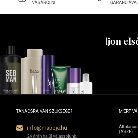
VÁSÁROLNI
GARANCIÁVA
Tudjon els
TANÁCSRA VAN SZÜKSÉGE?
MIÉRT V
Általános
info@mapeja.hu
(ÁSZF)
24 órán belül válaszolunk.