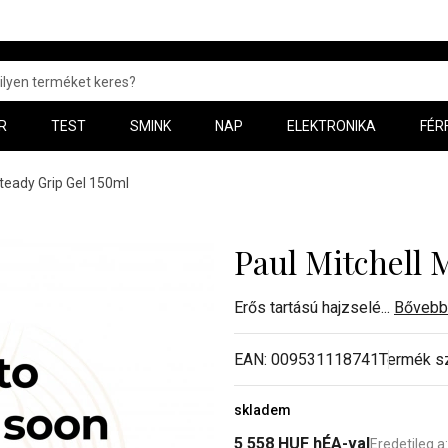
R
TEST
SMINK
NAP
ELEKTRONIKA
FÉR
Steady Grip Gel 150ml
Paul Mitchell 
Erős tartású hajzselé
...
Bővebb
EAN:
009531118741
Termék s
skladem
5 558
HUF
hÉA-val
Eredetileg a