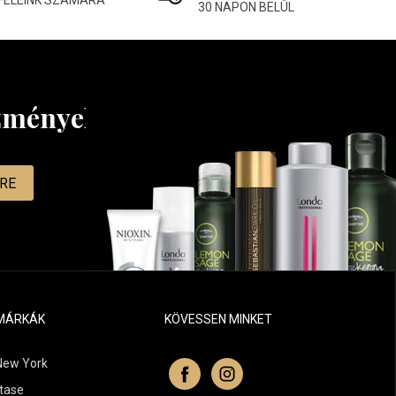
FELEINK SZÁMÁRA
30 NAPON BELÜL
ezményekről
MRE
MÁRKÁK
KÖVESSEN MINKET
New York
tase