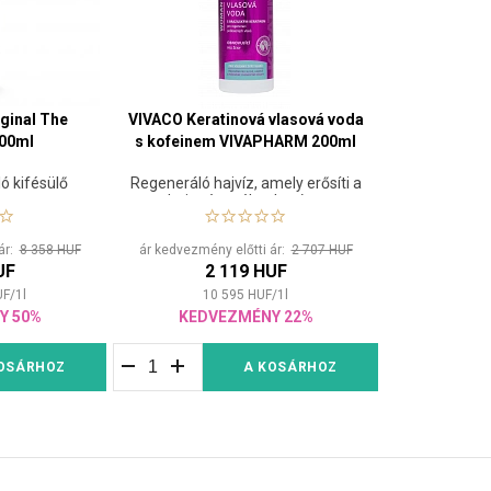
iginal The
VIVACO Keratinová vlasová voda
300ml
s kofeinem VIVAPHARM 200ml
ó kifésülő
Regeneráló hajvíz, amely erősíti a
m
hajat és mélyrehatóan
regenerálja azt.
 ár:
8 358 HUF
ár kedvezmény előtti ár:
2 707 HUF
UF
2 119 HUF
UF
/
1
l
10 595
HUF
/
1
l
Y 50%
KEDVEZMÉNY 22%
OSÁRHOZ
A KOSÁRHOZ