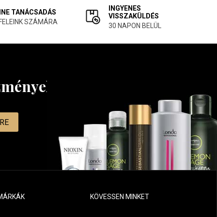
INGYENES
INE TANÁCSADÁS
VISSZAKÜLDÉS
FELEINK SZÁMÁRA
30 NAPON BELÜL
ezményekről
MRE
MÁRKÁK
KÖVESSEN MINKET