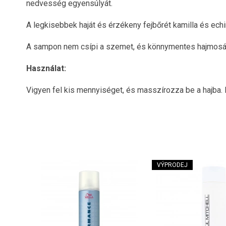
nedvesség egyensúlyát.
A legkisebbek haját és érzékeny fejbőrét kamilla és ech
A sampon nem csípi a szemet, és könnymentes hajmosás
Használat:
Vigyen fel kis mennyiséget, és masszírozza be a hajba. E
VÝPRODEJ