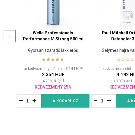
Wella Professionals
Paul Mitchell Or
Performance M Strong 500 ml
Detangler 
Gyorsan száradó lakk erős
Selymes hajra val
rögzítéshez
balzsa
ár kedvezmény előtti ár:
3 144 HUF
ár kedvezmény előtti
2 354 HUF
4 192 H
4 708
HUF
/
1
l
13 973.33
H
KEDVEZMÉNY 25%
KEDVEZMÉN
A KOSÁRHOZ
A K