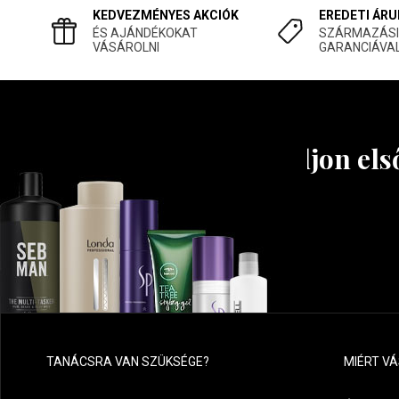
KEDVEZMÉNYES AKCIÓK
EREDETI ÁRU
ÉS AJÁNDÉKOKAT
SZÁRMAZÁSI
VÁSÁROLNI
GARANCIÁVA
Tudjon els
TANÁCSRA VAN SZÜKSÉGE?
MIÉRT V