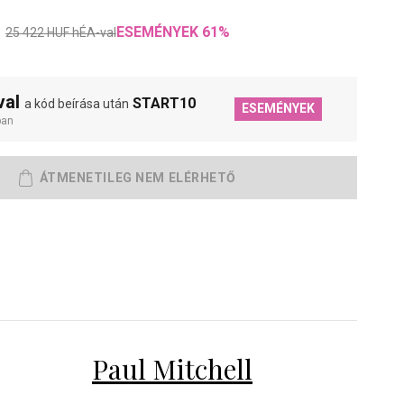
ESEMÉNYEK
61
%
:
25 422
HUF
hÉA-val
val
START10
a kód beírása után
ESEMÉNYEK
ban
Paul Mitchell