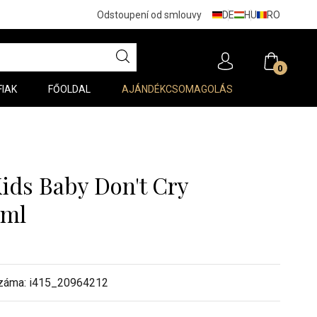
DE
HU
RO
Odstoupení od smlouvy
0
FIAK
FŐOLDAL
AJÁNDÉKCSOMAGOLÁS
Kids Baby Don't Cry
0ml
záma:
i415_20964212