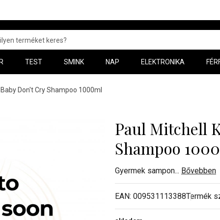
R
TEST
SMINK
NAP
ELEKTRONIKA
FÉR
ds Baby Don't Cry Shampoo 1000ml
Paul Mitchell 
Shampoo 100
Gyermek sampon
...
Bővebben
EAN:
009531113388
Termék s