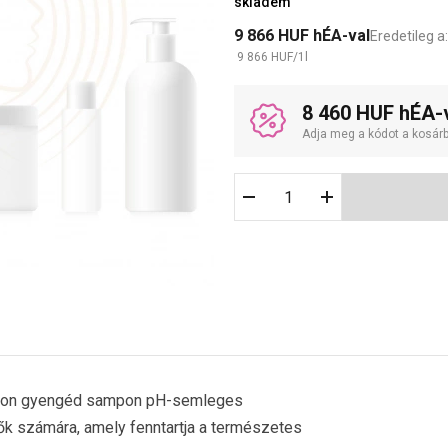
skladem
9 866
HUF
hÉA-val
Eredetileg a
9 866
HUF
/
1
l
8 460 HUF hÉA-
Adja meg a kódot a kosár
yon gyengéd sampon pH-semleges
ők számára, amely fenntartja a természetes