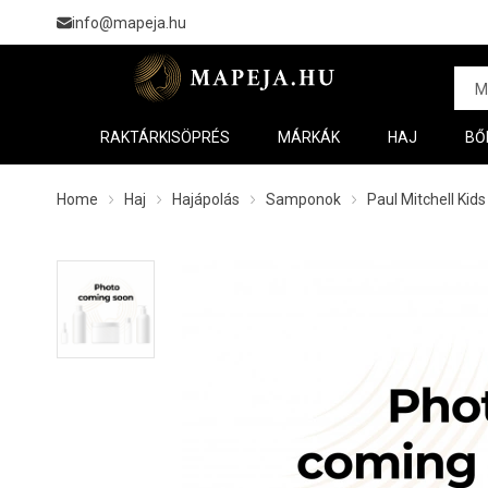
info@mapeja.hu
RAKTÁRKISÖPRÉS
MÁRKÁK
HAJ
BŐ
Home
Haj
Hajápolás
Samponok
Paul Mitchell Ki