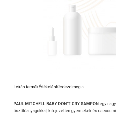
Leírás
termék
Értékelés
Kérdezd meg a
PAUL MITCHELL BABY DON'T CRY SAMPON
egy nag
tisztítóanyagokkal, kifejezetten gyermekek és csecsem