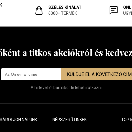
K
SZÉLES KÍNÁLAT
ONL
6000+ TERMÉK
ÜGY
L
őként a titkos akciókról és kedv
KÜLDJE EL A KÖVETKEZŐ CÍ
A hírlevélről bármikor le lehet iratkozni
ÁSÁROLJON NÁLUNK
NÉPSZERŰ LINKEK
TOP 