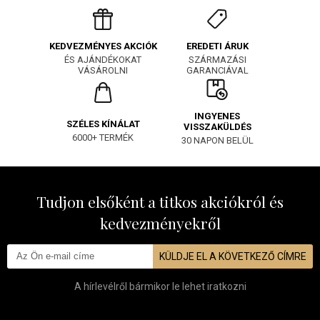
EREDETI ÁRUK
KEDVEZMÉNYES AKCIÓK
SZÁRMAZÁSI
ÉS AJÁNDÉKOKAT
GARANCIÁVAL
VÁSÁROLNI
INGYENES
SZÉLES KÍNÁLAT
VISSZAKÜLDÉS
6000+ TERMÉK
30 NAPON BELÜL
Tudjon elsőként a titkos akciókról és
kedvezményekről
KÜLDJE EL A KÖVETKEZŐ CÍMRE
A hírlevélről bármikor le lehet iratkozni