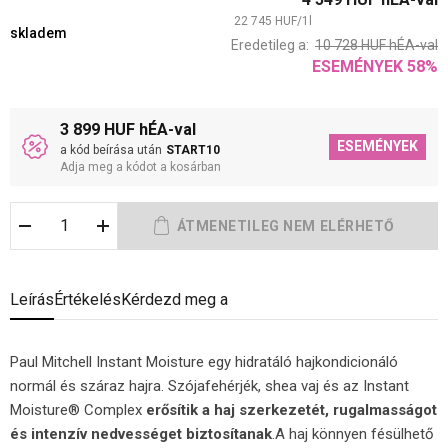
22 745
HUF
/
1
l
skladem
Eredetileg a:
10 728
HUF
hÉA-val
ESEMÉNYEK
58
%
3 899 HUF hÉA-val
ESEMÉNYEK
a kód beírása után
START10
Adja meg a kódot a kosárban
Leírás
Értékelés
Kérdezd meg a
Paul Mitchell Instant Moisture egy hidratáló hajkondicionáló
normál és száraz hajra. Szójafehérjék, shea vaj és az Instant
Moisture® Complex
erősítik a haj szerkezetét, rugalmasságot
és intenzív nedvességet biztosítanak
.A haj könnyen fésülhető