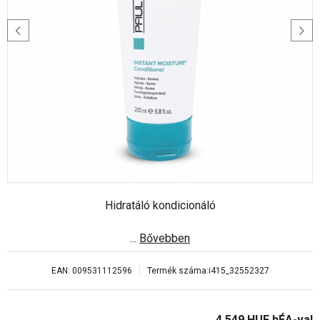
Hidratáló kondicionáló
...
Bővebben
EAN:
009531112596
Termék száma:
i415_32552327
4 549
HUF
hÉA-val