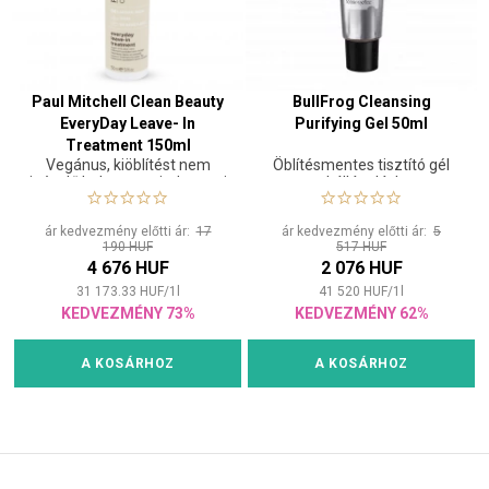
Paul Mitchell Clean Beauty
BullFrog Cleansing
EveryDay Leave- In
Purifying Gel 50ml
Treatment 150ml
Vegánus, kiöblítést nem
Öblítésmentes tisztító gél
igénylő balzsam mindennapi
szakállápoláshoz
használatra
ár kedvezmény előtti ár:
17
ár kedvezmény előtti ár:
5
190 HUF
517 HUF
4 676 HUF
2 076 HUF
31 173.33
HUF
/
1
l
41 520
HUF
/
1
l
KEDVEZMÉNY 73%
KEDVEZMÉNY 62%
A KOSÁRHOZ
A KOSÁRHOZ