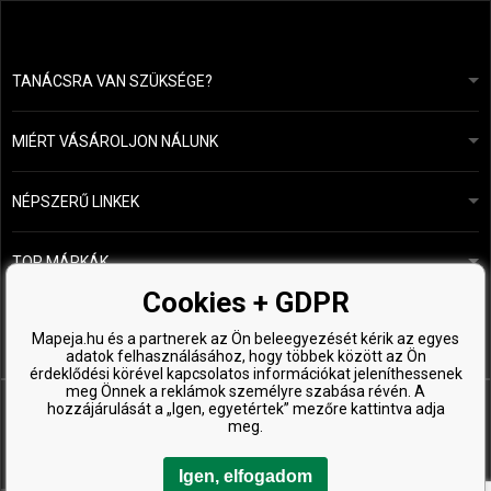
TANÁCSRA VAN SZÜKSÉGE?
info@mapeja.hu
Általános szerződési feltételek (ÁSZF)
24 órán belül válaszolunk.
MIÉRT VÁSÁROLJON NÁLUNK
Személyes adatok védelme
A mi történetünk
Fizetési és szállítási áttekintés
Blog
Ecru New York
NÉPSZERŰ LINKEK
Áru visszaküldése
Fodrásztanácsadás
Kérastase
Kapcsolat
TOP MÁRKÁK
O&M
Ingyenes minták
Paul Mitchell
Cookies + GDPR
Wella Professionals
Mapeja.hu és a partnerek az Ön beleegyezését kérik az egyes
adatok felhasználásához, hogy többek között az Ön
Zenz Organic
érdeklődési körével kapcsolatos információkat jeleníthessenek
meg Önnek a reklámok személyre szabása révén. A
hozzájárulását a „Igen, egyetértek” mezőre kattintva adja
meg.
Igen, elfogadom