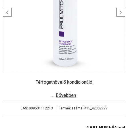
Térfogatnövelő kondicionáló
...
Bővebben
EAN:
009531112213
Termék száma:
i415_42302777
4 581
HUF
hÉA-val