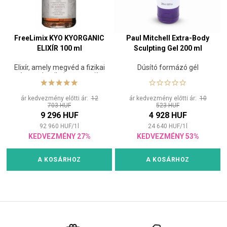
FreeLimix KYO KYORGANIC
Paul Mitchell Extra-Body
ELIXÍR 100 ml
Sculpting Gel 200 ml
Elixír, amely megvéd a fizikai
Dúsító formázó gél
és mechanikai stressztől,
hidratál és táplál
ár kedvezmény előtti ár:
12
ár kedvezmény előtti ár:
10
703 HUF
523 HUF
9 296 HUF
4 928 HUF
92 960
HUF
/
1
l
24 640
HUF
/
1
l
KEDVEZMÉNY 27%
KEDVEZMÉNY 53%
A KOSÁRHOZ
A KOSÁRHOZ