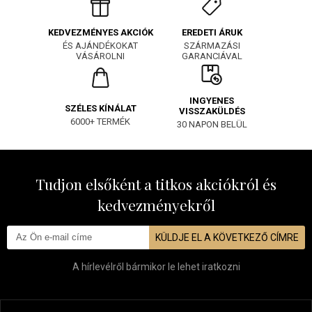
EREDETI ÁRUK
KEDVEZMÉNYES AKCIÓK
SZÁRMAZÁSI
ÉS AJÁNDÉKOKAT
GARANCIÁVAL
VÁSÁROLNI
INGYENES
SZÉLES KÍNÁLAT
VISSZAKÜLDÉS
6000+ TERMÉK
30 NAPON BELÜL
Tudjon elsőként a titkos akciókról és
kedvezményekről
KÜLDJE EL A KÖVETKEZŐ CÍMRE
A hírlevélről bármikor le lehet iratkozni