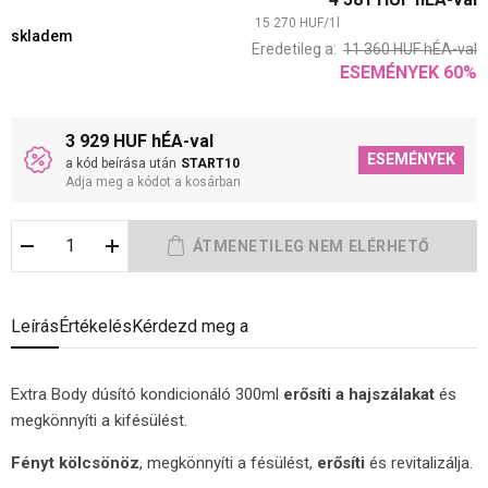
15 270
HUF
/
1
l
skladem
Eredetileg a:
11 360
HUF
hÉA-val
ESEMÉNYEK
60
%
3 929 HUF hÉA-val
ESEMÉNYEK
a kód beírása után
START10
Adja meg a kódot a kosárban
Leírás
Értékelés
Kérdezd meg a
Extra Body dúsító kondicionáló 300ml
erősíti a hajszálakat
és
megkönnyíti a kifésülést.
Fényt kölcsönöz
, megkönnyíti a fésülést,
erősíti
és revitalizálja.