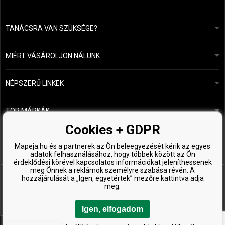
TANÁCSRA VAN SZÜKSÉGE?
info@mapeja.hu
Általános szerződési feltételek (ÁSZF)
24 órán belül válaszolunk.
MIÉRT VÁSÁROLJON NÁLUNK
Személyes adatok védelme
A mi történetünk
Fizetési és szállítási áttekintés
Blog
Ecru New York
NÉPSZERŰ LINKEK
Áru visszaküldése
Fodrásztanácsadás
Kérastase
Kapcsolat
TOP MÁRKÁK
O&M
Ingyenes minták
Paul Mitchell
Cookies + GDPR
Wella Professionals
Mapeja.hu és a partnerek az Ön beleegyezését kérik az egyes
adatok felhasználásához, hogy többek között az Ön
Zenz Organic
érdeklődési körével kapcsolatos információkat jeleníthessenek
meg Önnek a reklámok személyre szabása révén. A
hozzájárulását a „Igen, egyetértek” mezőre kattintva adja
meg.
Igen, elfogadom
Copyright © 2026 ProHealthyHair.cz, Minden jog fenntartva