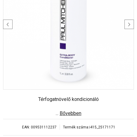
Térfogatnövelő kondicionáló
...
Bővebben
EAN:
009531112237
Termék száma:
i415_25171171