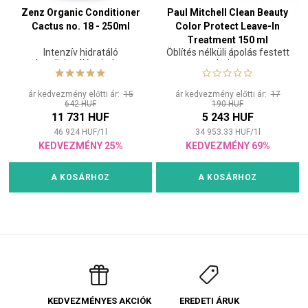
Zenz Organic Conditioner
Paul Mitchell Clean Beauty
Cactus no. 18 - 250ml
Color Protect Leave-In
Treatment 150 ml
Intenzív hidratáló
Öblítés nélküli ápolás festett
kondicionáló minden
hajra
hajtípusra
ár kedvezmény előtti ár:
15
ár kedvezmény előtti ár:
17
642 HUF
190 HUF
11 731 HUF
5 243 HUF
46 924
HUF
/
1
l
34 953.33
HUF
/
1
l
KEDVEZMÉNY 25%
KEDVEZMÉNY 69%
A KOSÁRHOZ
A KOSÁRHOZ
EREDETI ÁRUK
KEDVEZMÉNYES AKCIÓK