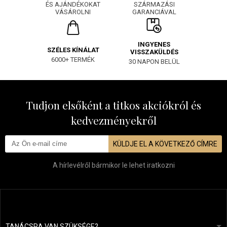
SZÁRMAZÁSI
ÉS AJÁNDÉKOKAT
GARANCIÁVAL
VÁSÁROLNI
INGYENES
SZÉLES KÍNÁLAT
VISSZAKÜLDÉS
6000+ TERMÉK
30 NAPON BELÜL
Tudjon elsőként a titkos akciókról és
kedvezményekről
KÜLDJE EL A KÖVETKEZŐ CÍMRE
A hírlevélről bármikor le lehet iratkozni
TANÁCSRA VAN SZÜKSÉGE?