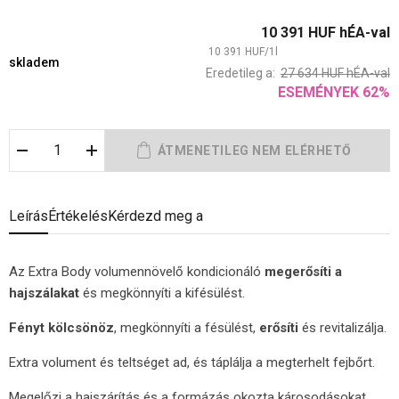
10 391
HUF
hÉA-val
10 391
HUF
/
1
l
skladem
Eredetileg a:
27 634
HUF
hÉA-val
ESEMÉNYEK
62
%
Leírás
Értékelés
Kérdezd meg a
Az Extra Body volumennövelő kondicionáló
megerősíti a
hajszálakat
és megkönnyíti a kifésülést.
Fényt kölcsönöz
, megkönnyíti a fésülést,
erősíti
és revitalizálja.
Extra volument és teltséget ad, és táplálja a megterhelt fejbőrt.
Megelőzi a hajszárítás és a formázás okozta károsodásokat.