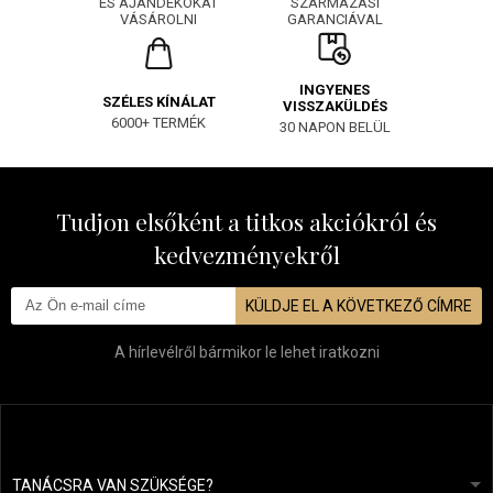
SZÁRMAZÁSI
ÉS AJÁNDÉKOKAT
GARANCIÁVAL
VÁSÁROLNI
INGYENES
SZÉLES KÍNÁLAT
VISSZAKÜLDÉS
6000+ TERMÉK
30 NAPON BELÜL
Tudjon elsőként a titkos akciókról és
kedvezményekről
KÜLDJE EL A KÖVETKEZŐ CÍMRE
A hírlevélről bármikor le lehet iratkozni
TANÁCSRA VAN SZÜKSÉGE?
info@mapeja.hu