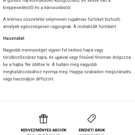
A göndör haj könnyebben kibogozható, és védve van a
kreppesedéstől és a károsodástól.
A krémes összetétel selymesen rugalmas fürtöket biztosít,
amelyek egészségesen ragyognak. A revitalizált fürtökért.
Használat:
Nagyobb mennyiséget vigyen fel nedves hajra vagy
törölközőszáraz hajra, és ujjaival vagy fésűvel finoman dolgozza
be a hajba. Ne öblítse le. A hullám még nagyobb
meghatározásához nyomja meg. Hagyja szabadon megszáradni,
vagy használjon diffúzort.
EREDETI ÁRUK
KEDVEZMÉNYES AKCIÓK