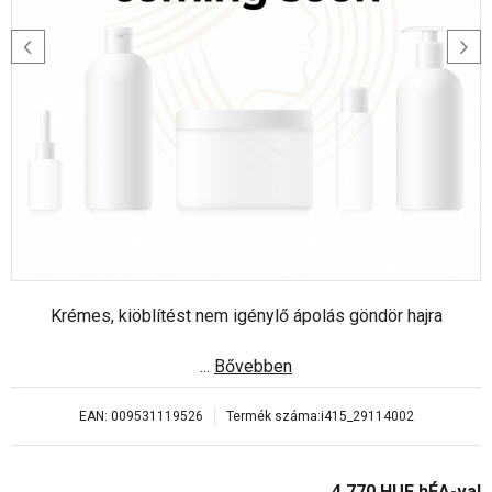
Krémes, kiöblítést nem igénylő ápolás göndör hajra
...
Bővebben
EAN:
009531119526
Termék száma:
i415_29114002
4 770
HUF
hÉA-val