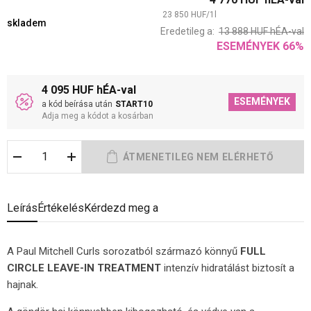
23 850
HUF
/
1
l
skladem
Eredetileg a:
13 888
HUF
hÉA-val
ESEMÉNYEK
66
%
4 095 HUF hÉA-val
ESEMÉNYEK
a kód beírása után
START10
Adja meg a kódot a kosárban
Leírás
Értékelés
Kérdezd meg a
A Paul Mitchell Curls sorozatból származó könnyű
FULL
CIRCLE LEAVE-IN TREATMENT
intenzív hidratálást biztosít a
hajnak.