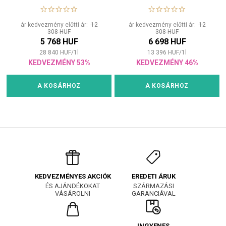
közepes tartással
hidratálására és
ragyogására
ár kedvezmény előtti ár:
12
ár kedvezmény előtti ár:
12
308 HUF
308 HUF
5 768 HUF
6 698 HUF
28 840
HUF
/
1
l
13 396
HUF
/
1
l
KEDVEZMÉNY 53%
KEDVEZMÉNY 46%
A KOSÁRHOZ
A KOSÁRHOZ
EREDETI ÁRUK
KEDVEZMÉNYES AKCIÓK
SZÁRMAZÁSI
ÉS AJÁNDÉKOKAT
GARANCIÁVAL
VÁSÁROLNI
INGYENES