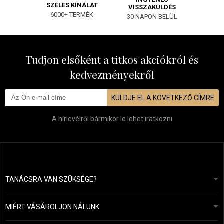
SZÉLES KÍNÁLAT
VISSZAKÜLDÉS
6000+ TERMÉK
30 NAPON BELÜL
Tudjon elsőként a titkos akciókról és
kedvezményekről
KÜLDJE EL A KÖVETKEZŐ CÍMRE
A hírlevélről bármikor le lehet iratkozni
TANÁCSRA VAN SZÜKSÉGE?
info@mapeja.hu
Általános szerződési feltételek (ÁSZF)
24 órán belül válaszolunk.
MIÉRT VÁSÁROLJON NÁLUNK
Személyes adatok védelme
A mi történetünk
Fizetési és szállítási áttekintés