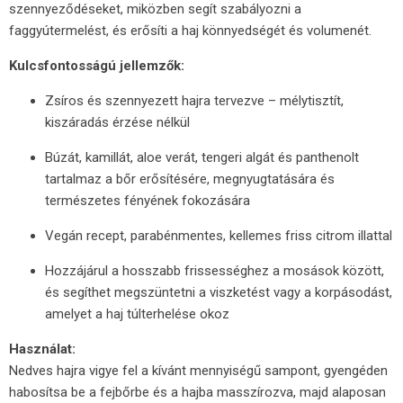
szennyeződéseket, miközben segít szabályozni a
faggyútermelést, és erősíti a haj könnyedségét és volumenét.
Kulcsfontosságú jellemzők:
Zsíros és szennyezett hajra tervezve – mélytisztít,
kiszáradás érzése nélkül
Búzát, kamillát, aloe verát, tengeri algát és panthenolt
tartalmaz a bőr erősítésére, megnyugtatására és
természetes fényének fokozására
Vegán recept, parabénmentes, kellemes friss citrom illattal
Hozzájárul a hosszabb frissességhez a mosások között,
és segíthet megszüntetni a viszketést vagy a korpásodást,
amelyet a haj túlterhelése okoz
Használat:
Nedves hajra vigye fel a kívánt mennyiségű sampont, gyengéden
habosítsa be a fejbőrbe és a hajba masszírozva, majd alaposan