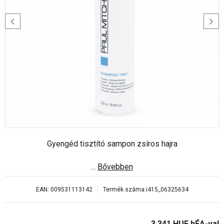
Gyengéd tisztító sampon zsíros hajra
...
Bővebben
EAN:
009531113142
Termék száma:
i415_06325634
3 341
HUF
hÉA-val