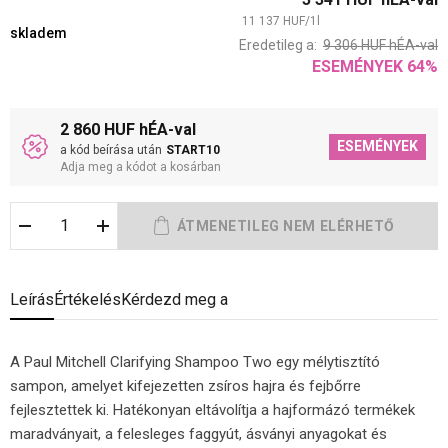
11 137
HUF
/
1
l
skladem
Eredetileg a:
9 306
HUF
hÉA-val
ESEMÉNYEK
64
%
2 860 HUF hÉA-val
ESEMÉNYEK
a kód beírása után
START10
Adja meg a kódot a kosárban
Leírás
Értékelés
Kérdezd meg a
A Paul Mitchell Clarifying Shampoo Two egy mélytisztító
sampon, amelyet kifejezetten zsíros hajra és fejbőrre
fejlesztettek ki. Hatékonyan eltávolítja a hajformázó termékek
maradványait, a felesleges faggyút, ásványi anyagokat és