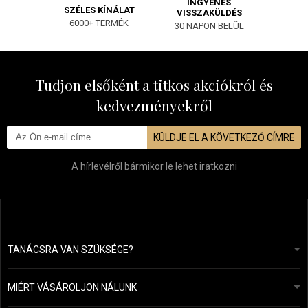
INGYENES
SZÉLES KÍNÁLAT
VISSZAKÜLDÉS
6000+ TERMÉK
30 NAPON BELÜL
Tudjon elsőként a titkos akciókról és
kedvezményekről
KÜLDJE EL A KÖVETKEZŐ CÍMRE
A hírlevélről bármikor le lehet iratkozni
TANÁCSRA VAN SZÜKSÉGE?
info@mapeja.hu
Általános szerződési feltételek (ÁSZF)
24 órán belül válaszolunk.
MIÉRT VÁSÁROLJON NÁLUNK
Személyes adatok védelme
A mi történetünk
Fizetési és szállítási áttekintés