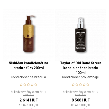
NishMan kondicionér na
Taylor of Old Bond Street
bradu a fúzy 200ml
kondicionér na bradu
100ml
Kondicionér na bradu a
Kondicionér pro jemnější
vousy
vousy
ár kedvezmény előtti ár:
3
ár kedvezmény előtti ár:
9
409 HUF
372 HUF
2 614 HUF
8 568 HUF
13 070
HUF
/
1
l
85 680
HUF
/
1
l