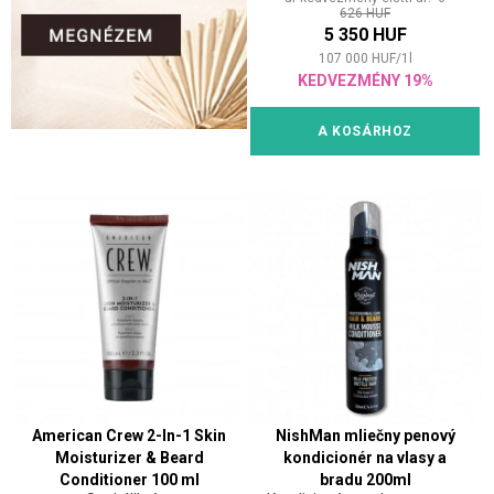
626 HUF
5 350 HUF
107 000
HUF
/
1
l
KEDVEZMÉNY 19%
A KOSÁRHOZ
American Crew 2-In-1 Skin
NishMan mliečny penový
Moisturizer & Beard
kondicionér na vlasy a
Conditioner 100 ml
bradu 200ml