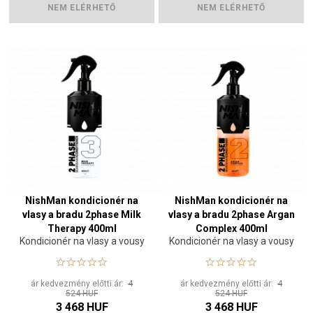
NEM ELÉRHETŐ
NEM ELÉRHETŐ
NishMan kondicionér na
NishMan kondicionér na
vlasy a bradu 2phase Milk
vlasy a bradu 2phase Argan
Therapy 400ml
Complex 400ml
Kondicionér na vlasy a vousy
Kondicionér na vlasy a vousy
ár kedvezmény előtti ár:
4
ár kedvezmény előtti ár:
4
524 HUF
524 HUF
3 468 HUF
3 468 HUF