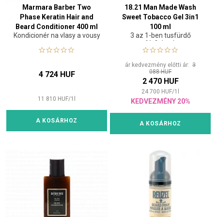
Marmara Barber Two
18.21 Man Made Wash
Phase Keratin Hair and
Sweet Tobacco Gel 3in1
Beard Conditioner 400 ml
100 ml
Kondicionér na vlasy a vousy
3 az 1-ben tusfürdő
férfiaknak
ár kedvezmény előtti ár:
3
088 HUF
4 724 HUF
2 470 HUF
24 700
HUF
/
1
l
11 810
HUF
/
1
l
KEDVEZMÉNY 20%
A KOSÁRHOZ
A KOSÁRHOZ