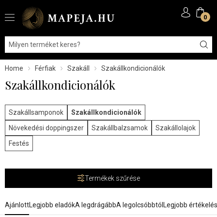
0
Home
Férfiak
Szakáll
Szakállkondicionálók
Szakállkondicionálók
Szakállsamponok
Szakállkondicionálók
Növekedési doppingszer
Szakállbalzsamok
Szakállolajok
Festés
Termékek szűrése
Ajánlott
Legjobb eladók
A legdrágább
A legolcsóbbtól
Legjobb értékelé