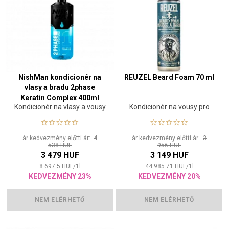
NishMan kondicionér na
REUZEL Beard Foam 70 ml
vlasy a bradu 2phase
Keratin Complex 400ml
Kondicionér na vlasy a vousy
Kondicionér na vousy pro
muže
ár kedvezmény előtti ár:
4
ár kedvezmény előtti ár:
3
538 HUF
956 HUF
3 479 HUF
3 149 HUF
8 697.5
HUF
/
1
l
44 985.71
HUF
/
1
l
KEDVEZMÉNY 23%
KEDVEZMÉNY 20%
NEM ELÉRHETŐ
NEM ELÉRHETŐ