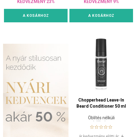
KEDVEZMÉNY 23%
KEDVEZMÉNY 9%
A KOSÁRHOZ
A KOSÁRHOZ
Chopperhead Leave-In
Beard Conditioner 50 ml
Öblítés nélküli
szakállbalzsam
ár kedvezmény előtti ár:
6