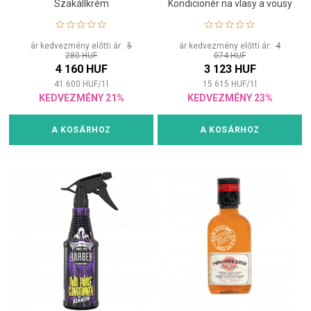
Szakállkrém
Kondicionér na vlasy a vousy
ár kedvezmény előtti ár:
5
ár kedvezmény előtti ár:
4
280 HUF
074 HUF
4 160 HUF
3 123 HUF
41 600
HUF
/
1
l
15 615
HUF
/
1
l
KEDVEZMÉNY 21%
KEDVEZMÉNY 23%
A KOSÁRHOZ
A KOSÁRHOZ