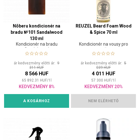
Nõberu kondicionér na
REUZEL Beard Foam Wood
bradu №101 Sandalwood
& Spice 70 ml
130 ml
Kondicionér na bradu
Kondicionér na vousy pro
Sandalwood
muže
ár kedvezmény előtti ár:
9
ár kedvezmény előtti ár:
5
311 HUF
039 HUF
8 566 HUF
4 011 HUF
65 892.31
HUF
/
1
l
57 300
HUF
/
1
l
KEDVEZMÉNY 8%
KEDVEZMÉNY 20%
A KOSÁRHOZ
NEM ELÉRHETŐ