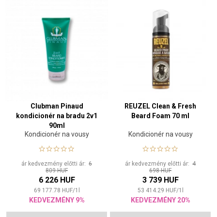
Clubman Pinaud
REUZEL Clean & Fresh
kondicionér na bradu 2v1
Beard Foam 70 ml
90ml
Kondicionér na vousy
Kondicionér na vousy
ár kedvezmény előtti ár:
6
ár kedvezmény előtti ár:
4
809 HUF
698 HUF
6 226 HUF
3 739 HUF
69 177.78
HUF
/
1
l
53 414.29
HUF
/
1
l
KEDVEZMÉNY 9%
KEDVEZMÉNY 20%