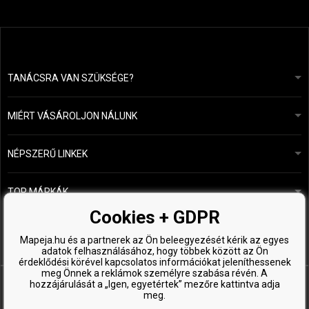
TANÁCSRA VAN SZÜKSÉGE?
info@mapeja.hu
Általános szerződési feltételek (ÁSZF)
24 órán belül válaszolunk.
MIÉRT VÁSÁROLJON NÁLUNK
Személyes adatok védelme
A mi történetünk
Fizetési és szállítási áttekintés
Blog
Ecru New York
NÉPSZERŰ LINKEK
Áru visszaküldése
Fodrásztanácsadás
Kérastase
Kapcsolat
TOP MÁRKÁK
O&M
Ingyenes minták
Paul Mitchell
Cookies + GDPR
Wella Professionals
Mapeja.hu és a partnerek az Ön beleegyezését kérik az egyes
adatok felhasználásához, hogy többek között az Ön
Zenz Organic
érdeklődési körével kapcsolatos információkat jeleníthessenek
meg Önnek a reklámok személyre szabása révén. A
hozzájárulását a „Igen, egyetértek” mezőre kattintva adja
meg.