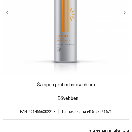
Šampon proti slunci a chloru
...
Bővebben
EAN:
4064666302218
Termék száma:
i415_97596671
2 473
HUF
hÉA-val