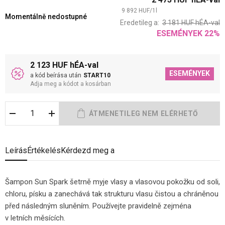
9 892
HUF
/
1
l
Momentálně nedostupné
Eredetileg a:
3 181
HUF
hÉA-val
ESEMÉNYEK
22
%
2 123 HUF hÉA-val
ESEMÉNYEK
a kód beírása után
START10
Adja meg a kódot a kosárban
Leírás
Értékelés
Kérdezd meg a
Šampon Sun Spark šetrně myje vlasy a vlasovou pokožku od soli,
chloru, písku a zanechává tak strukturu vlasu čistou a chráněnou
před následným sluněním. Používejte pravidelně zejména
v letních měsících.