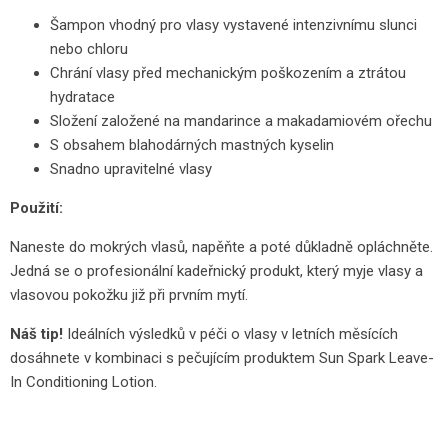
Šampon vhodný pro vlasy vystavené intenzivnímu slunci
nebo chloru
Chrání vlasy před mechanickým poškozením a ztrátou
hydratace
Složení založené na mandarince a makadamiovém ořechu
S obsahem blahodárných mastných kyselin
Snadno upravitelné vlasy
Použití:
Naneste do mokrých vlasů, napěňte a poté důkladně opláchněte.
Jedná se o profesionální kadeřnický produkt, který myje vlasy a
vlasovou pokožku již při prvním mytí.
Náš tip!
Ideálních výsledků v péči o vlasy v letních měsících
dosáhnete v kombinaci s pečujícím produktem Sun Spark Leave-
In Conditioning Lotion.