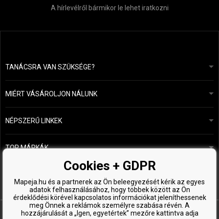
A hírlevélről bármikor le lehet iratkozni
TANÁCSRA VAN SZÜKSÉGE?
info@mapeja.hu
Általános szerződési feltételek (ÁSZF)
24 órán belül válaszolunk.
MIÉRT VÁSÁROLJON NÁLUNK
Személyes adatok védelme
A mi történetünk
Fizetési és szállítási áttekintés
Blog
Ecru New York
NÉPSZERŰ LINKEK
Áru visszaküldése
Fodrásztanácsadás
Kérastase
Kapcsolat
TOP MÁRKÁK
O&M
Ingyenes minták
Paul Mitchell
Cookies + GDPR
Wella Professionals
Mapeja.hu és a partnerek az Ön beleegyezését kérik az egyes
adatok felhasználásához, hogy többek között az Ön
Zenz Organic
érdeklődési körével kapcsolatos információkat jeleníthessenek
meg Önnek a reklámok személyre szabása révén. A
hozzájárulását a „Igen, egyetértek” mezőre kattintva adja