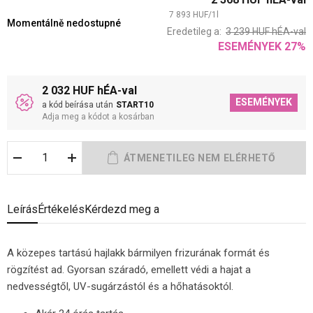
7 893
HUF
/
1
l
Momentálně nedostupné
Eredetileg a:
3 239
HUF
hÉA-val
ESEMÉNYEK
27
%
2 032 HUF hÉA-val
ESEMÉNYEK
a kód beírása után
START10
Adja meg a kódot a kosárban
Leírás
Értékelés
Kérdezd meg a
A közepes tartású hajlakk bármilyen frizurának formát és
rögzítést ad. Gyorsan száradó, emellett védi a hajat a
nedvességtől, UV-sugárzástól és a hőhatásoktól.