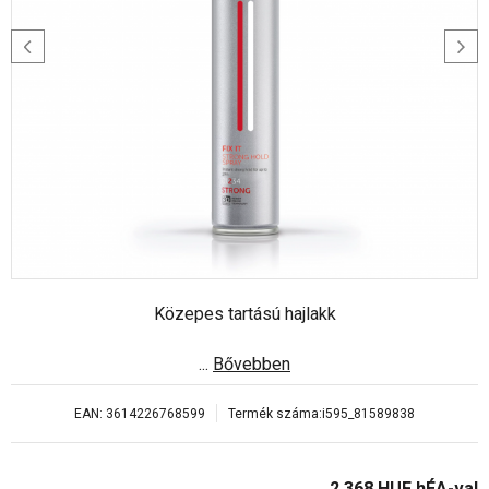
Közepes tartású hajlakk
...
Bővebben
EAN:
3614226768599
Termék száma:
i595_81589838
2 368
HUF
hÉA-val