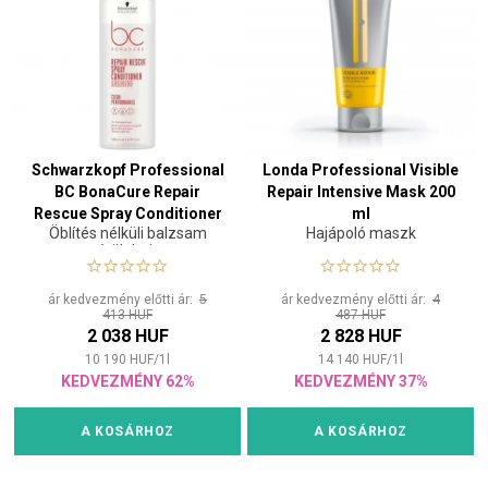
Schwarzkopf Professional
Londa Professional Visible
BC BonaCure Repair
Repair Intensive Mask 200
Rescue Spray Conditioner
ml
Öblítés nélküli balzsam
Hajápoló maszk
200 ml
sérült hajra
ár kedvezmény előtti ár:
5
ár kedvezmény előtti ár:
4
413 HUF
487 HUF
2 038 HUF
2 828 HUF
10 190
HUF
/
1
l
14 140
HUF
/
1
l
KEDVEZMÉNY 62%
KEDVEZMÉNY 37%
A KOSÁRHOZ
A KOSÁRHOZ