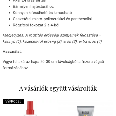
Akár 24 órás tartás
Bármilyen hajtextúrához
Könnyen kifésülhető és kimosható
Összetétel micro-polimerekkel és panthenollal
Rögzítési fokozat 2 a 4-ből
Megjegyzés. A rögzítés erősségi szintjeinek felosztása –
könnyű (1), közepes-től erős-ig (2), erős (3), extra erős (4)
Használat:
Vigye fel száraz hajra 20-30 cm távolságból a frizura végső
formázásához.
A vásárlók együtt vásárolták
VÝPRODEJ