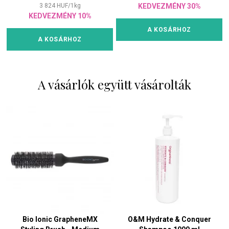
3 824
HUF
/
1
kg
KEDVEZMÉNY 30%
KEDVEZMÉNY 10%
A KOSÁRHOZ
A KOSÁRHOZ
A vásárlók együtt vásárolták
Bio Ionic GrapheneMX
O&M Hydrate & Conquer