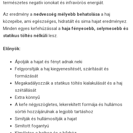
természetes negatív ionokat és infravörös energiát.
Az eredmény a
nedvesség mélyebb behatolása
a haj
közepébe, ami egészséges, hidratált és sima hajat eredményez.
Minden egyes kefehúzással a
haja fényesebb, selymesebb és
statikus töltés nélküli
lesz.
Előnyök:
Ápolják a hajat és fényt adnak neki
Felgyorsítják a haj kiegyenesítését, szárítását és
formázását
Megakadályozzák a statikus töltés kialakulását és a haj
szétállását
Extra könnyű
A kefe négyszögletes, lekerekített formája és hullámos
sörtéi hozzájárulnak a legjobb tartáshoz
Simítják és hullámosítják a hajat
Simított fogantyú
Kíméletes a hajhoz és a bőrhöz