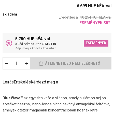
6 699
HUF
hÉA-val
skladem
Eredetileg a:
10 254
HUF
hÉA-val
ESEMÉNYEK
35
%
5 750 HUF hÉA-val
ESEMÉNYEK
a kód beírása után
START10
Adja meg a kódot a kosárban
Leírás
Értékelés
Kérdezd meg a
BlueWave™
az egyetlen kefe a világon, amely hullámos nejlon
sörtéket használ, nano-ionos hibrid ásványi anyagokkal feltöltve,
amelyek ötször magasabb koncentrációban hoznak létre