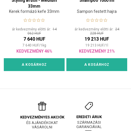
Styling Brush - Medium
Shampoo 1000 ml
33mm
Kerek formázó kefe 33mm
Sampon festett hajra
ár kedvezmény előtti ár:
14
ár kedvezmény előtti ár:
24
062 HUF
228 HUF
7 640 HUF
19 213 HUF
7 640
HUF
/
1
kg
19 213
HUF
/
1
l
KEDVEZMÉNY 46%
KEDVEZMÉNY 21%
A KOSÁRHOZ
A KOSÁRHOZ
EREDETI ÁRUK
KEDVEZMÉNYES AKCIÓK
SZÁRMAZÁSI
ÉS AJÁNDÉKOKAT
GARANCIÁVAL
VÁSÁROLNI