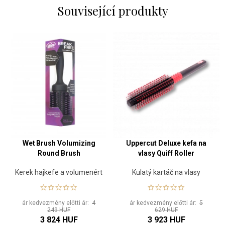
Související produkty
Wet Brush Volumizing
Uppercut Deluxe kefa na
Round Brush
vlasy Quiff Roller
Kerek hajkefe a volumenért
Kulatý kartáč na vlasy
ár kedvezmény előtti ár:
4
ár kedvezmény előtti ár:
5
249 HUF
629 HUF
3 824 HUF
3 923 HUF