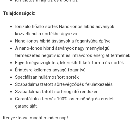
Tulajdonságok:
Ionizáló hőálló sörték Nano-ionos hibrid ásványok
közvetlenül a sörtékbe ágyazva
Nano-ionos hibrid ásványok a fogantyúba építve
A nano-ionos hibrid ásványok nagy mennyiségű
természetes negatív iont és infravörös energiát termelnek
Egyedi négyszögletes, lekerekített kefeforma és sörték
Érintésre kellemes anyagú fogantyú
Speciálisan hullámosított sörték
Szabadalmaztatott sörtevégződés felületkezelés
Szabadalmaztatott sörterögzítő rendszer
Garantáljuk a termék 100%-os minőségi és eredeti
garanciáját.
Kényeztesse magát minden nap!