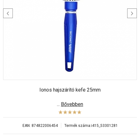
Ionos hajszárító kefe 25mm
...
Bővebben
EAN:
874822006454
Termék száma:
i415_53301281