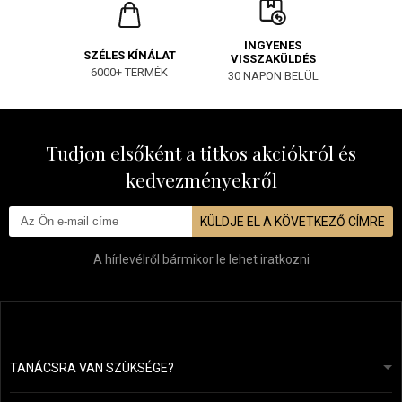
INGYENES
SZÉLES KÍNÁLAT
VISSZAKÜLDÉS
6000+ TERMÉK
30 NAPON BELÜL
Tudjon elsőként a titkos akciókról és
kedvezményekről
KÜLDJE EL A KÖVETKEZŐ CÍMRE
A hírlevélről bármikor le lehet iratkozni
TANÁCSRA VAN SZÜKSÉGE?
info@mapeja.hu
Általános szerződési feltételek (ÁSZF)
24 órán belül válaszolunk.