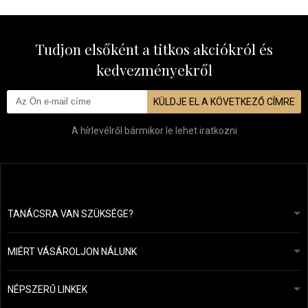
Tudjon elsőként a titkos akciókról és
kedvezményekről
KÜLDJE EL A KÖVETKEZŐ CÍMRE
A hírlevélről bármikor le lehet iratkozni
TANÁCSRA VAN SZÜKSÉGE?
info@mapeja.hu
Általános szerződési feltételek (ÁSZF)
24 órán belül válaszolunk.
MIÉRT VÁSÁROLJON NÁLUNK
Személyes adatok védelme
A mi történetünk
Fizetési és szállítási áttekintés
Blog
Ecru New York
NÉPSZERŰ LINKEK
Áru visszaküldése
Fodrásztanácsadás
Kérastase