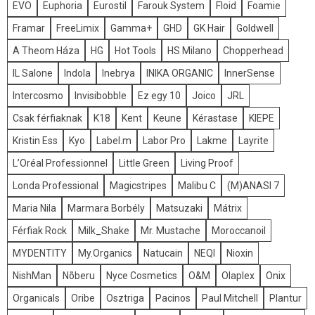
EVO
Euphoria
Eurostil
Farouk System
Floid
Foamie
Framar
FreeLimix
Gamma+
GHD
GK Hair
Goldwell
A Theom Háza
HG
Hot Tools
HS Milano
Chopperhead
IL Salone
Indola
Inebrya
INIKA ORGANIC
InnerSense
Intercosmo
Invisibobble
Ez egy 10
Joico
JRL
Csak férfiaknak
K18
Kent
Keune
Kérastase
KIEPE
Kristin Ess
Kyo
Label.m
Labor Pro
Lakme
Layrite
L’Oréal Professionnel
Little Green
Living Proof
Londa Professional
Magicstripes
Malibu C
(M)ANASI 7
Maria Nila
Marmara Borbély
Matsuzaki
Mátrix
Férfiak Rock
Milk_Shake
Mr. Mustache
Moroccanoil
MYDENTITY
My.Organics
Natucain
NEQI
Nioxin
NishMan
Nõberu
Nyce Cosmetics
O&M
Olaplex
Onix
Organicals
Oribe
Osztriga
Pacinos
Paul Mitchell
Plantur