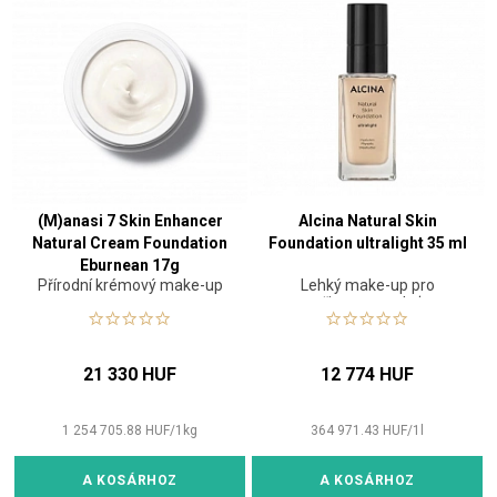
(M)anasi 7 Skin Enhancer
Alcina Natural Skin
Natural Cream Foundation
Foundation ultralight 35 ml
Eburnean 17g
Přírodní krémový make-up
Lehký make-up pro
přirozenou pleť
21 330 HUF
12 774 HUF
1 254 705.88
HUF
/
1
kg
364 971.43
HUF
/
1
l
A KOSÁRHOZ
A KOSÁRHOZ