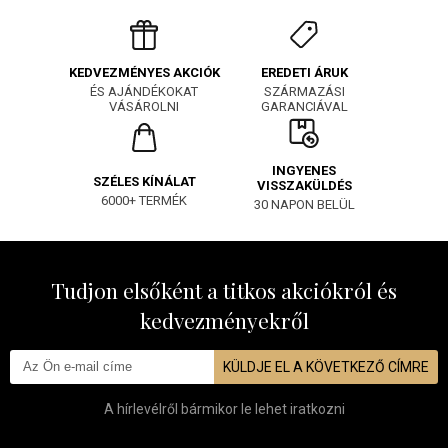
EREDETI ÁRUK
KEDVEZMÉNYES AKCIÓK
SZÁRMAZÁSI
ÉS AJÁNDÉKOKAT
GARANCIÁVAL
VÁSÁROLNI
INGYENES
SZÉLES KÍNÁLAT
VISSZAKÜLDÉS
6000+ TERMÉK
30 NAPON BELÜL
Tudjon elsőként a titkos akciókról és
kedvezményekről
KÜLDJE EL A KÖVETKEZŐ CÍMRE
A hírlevélről bármikor le lehet iratkozni