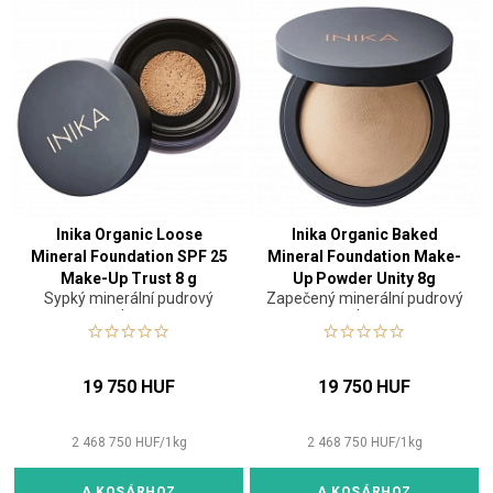
Inika Organic Loose
Inika Organic Baked
Mineral Foundation SPF 25
Mineral Foundation Make-
Make-Up Trust 8 g
Up Powder Unity 8g
Sypký minerální pudrový
Zapečený minerální pudrový
make-up
make-up
19 750 HUF
19 750 HUF
2 468 750
HUF
/
1
kg
2 468 750
HUF
/
1
kg
A KOSÁRHOZ
A KOSÁRHOZ