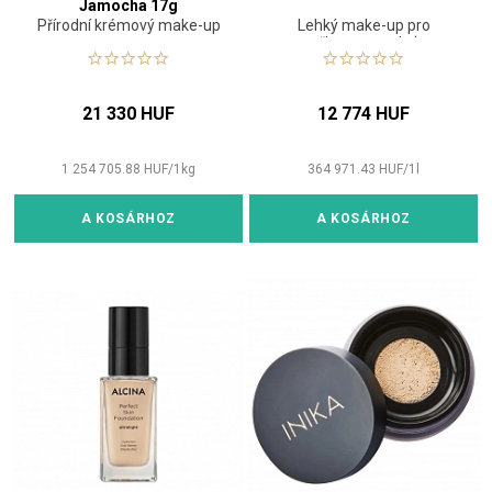
Jamocha 17g
Přírodní krémový make-up
Lehký make-up pro
přirozenou pleť
21 330 HUF
12 774 HUF
1 254 705.88
HUF
/
1
kg
364 971.43
HUF
/
1
l
A KOSÁRHOZ
A KOSÁRHOZ