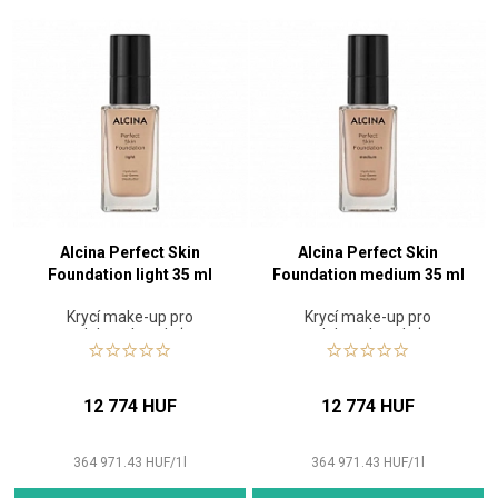
Alcina Perfect Skin
Alcina Perfect Skin
Foundation light 35 ml
Foundation medium 35 ml
Krycí make-up pro
Krycí make-up pro
dokonalou pleť
dokonalou pleť
12 774 HUF
12 774 HUF
364 971.43
HUF
/
1
l
364 971.43
HUF
/
1
l