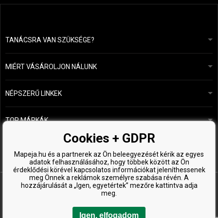
TANÁCSRA VAN SZÜKSÉGE?
info@mapeja.hu
Általános szerződési feltételek (ÁSZF)
24 órán belül válaszolunk.
MIÉRT VÁSÁROLJON NÁLUNK
Személyes adatok védelme
A mi történetünk
Fizetési és szállítási áttekintés
Blog
Ecru New York
NÉPSZERŰ LINKEK
Áru visszaküldése
Fodrásztanácsadás
Kérastase
Kapcsolat
TOP MÁRKÁK
O&M
Ingyenes minták
Paul Mitchell
Cookies + GDPR
Wella Professionals
Mapeja.hu és a partnerek az Ön beleegyezését kérik az egyes
adatok felhasználásához, hogy többek között az Ön
Zenz Organic
érdeklődési körével kapcsolatos információkat jeleníthessenek
meg Önnek a reklámok személyre szabása révén. A
hozzájárulását a „Igen, egyetértek” mezőre kattintva adja
meg.
Igen, elfogadom