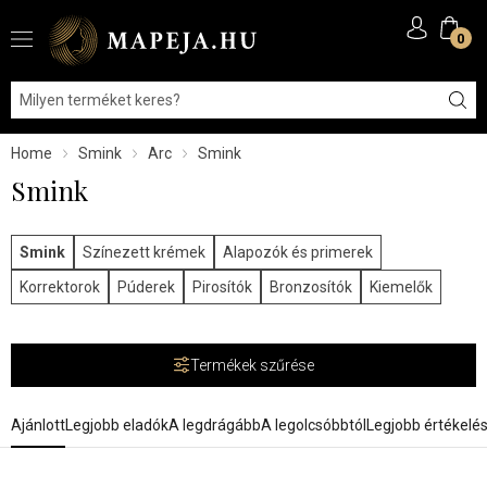
0
Home
Smink
Arc
Smink
Smink
Smink
Színezett krémek
Alapozók és primerek
Korrektorok
Púderek
Pirosítók
Bronzosítók
Kiemelők
Termékek szűrése
Ajánlott
Legjobb eladók
A legdrágább
A legolcsóbbtól
Legjobb értékelé