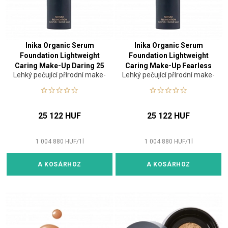
Inika Organic Serum
Inika Organic Serum
Foundation Lightweight
Foundation Lightweight
Caring Make-Up Daring 25
Caring Make-Up Fearless
Lehký pečující přírodní make-
Lehký pečující přírodní make-
ml
25 ml
up
up
25 122 HUF
25 122 HUF
1 004 880
HUF
/
1
l
1 004 880
HUF
/
1
l
A KOSÁRHOZ
A KOSÁRHOZ