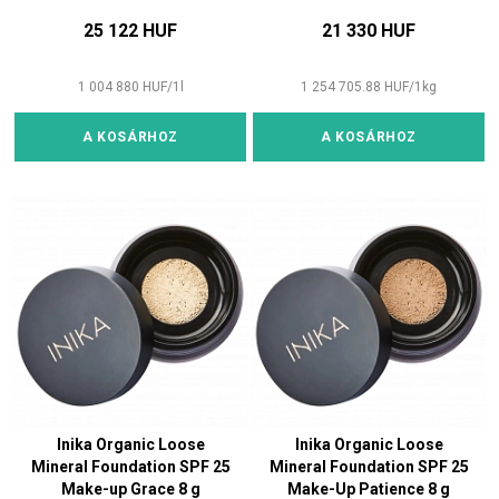
25 122 HUF
21 330 HUF
1 004 880
HUF
/
1
l
1 254 705.88
HUF
/
1
kg
A KOSÁRHOZ
A KOSÁRHOZ
Inika Organic Loose
Inika Organic Loose
Mineral Foundation SPF 25
Mineral Foundation SPF 25
Make-up Grace 8 g
Make-Up Patience 8 g