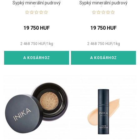
Sypký minerální pudrový
Sypký minerální pudrový
make-up
make-up
19 750 HUF
19 750 HUF
2 468 750
HUF
/
1
kg
2 468 750
HUF
/
1
kg
A KOSÁRHOZ
A KOSÁRHOZ