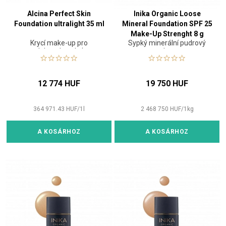
Alcina Perfect Skin
Inika Organic Loose
Foundation ultralight 35 ml
Mineral Foundation SPF 25
Make-Up Strenght 8 g
Krycí make-up pro
Sypký minerální pudrový
dokonalou pleť
make-up
12 774 HUF
19 750 HUF
364 971.43
HUF
/
1
l
2 468 750
HUF
/
1
kg
A KOSÁRHOZ
A KOSÁRHOZ