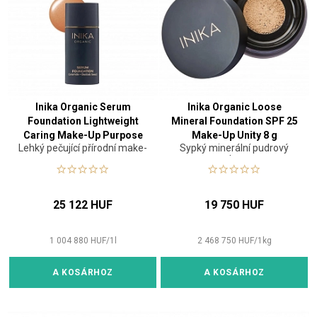
Inika Organic Serum
Inika Organic Loose
Foundation Lightweight
Mineral Foundation SPF 25
Caring Make-Up Purpose
Make-Up Unity 8 g
Lehký pečující přírodní make-
Sypký minerální pudrový
25 ml
up
make-up
25 122 HUF
19 750 HUF
1 004 880
HUF
/
1
l
2 468 750
HUF
/
1
kg
A KOSÁRHOZ
A KOSÁRHOZ