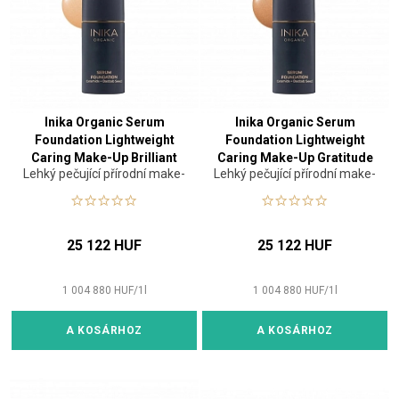
Inika Organic Serum
Inika Organic Serum
Foundation Lightweight
Foundation Lightweight
Caring Make-Up Brilliant
Caring Make-Up Gratitude
Lehký pečující přírodní make-
Lehký pečující přírodní make-
25 ml
25 ml
up
up
25 122 HUF
25 122 HUF
1 004 880
HUF
/
1
l
1 004 880
HUF
/
1
l
A KOSÁRHOZ
A KOSÁRHOZ