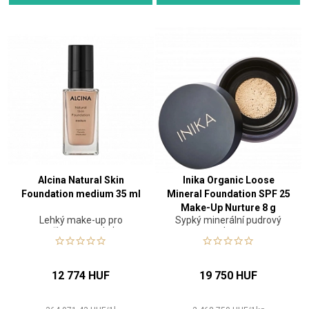
Alcina Natural Skin
Inika Organic Loose
Foundation medium 35 ml
Mineral Foundation SPF 25
Make-Up Nurture 8 g
Lehký make-up pro
Sypký minerální pudrový
přirozenou pleť
make-up
12 774 HUF
19 750 HUF