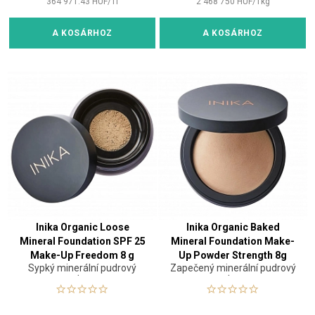
364 971.43
HUF
/
1
l
2 468 750
HUF
/
1
kg
A KOSÁRHOZ
A KOSÁRHOZ
Inika Organic Loose
Inika Organic Baked
Mineral Foundation SPF 25
Mineral Foundation Make-
Make-Up Freedom 8 g
Up Powder Strength 8g
Sypký minerální pudrový
Zapečený minerální pudrový
make-up
make-up