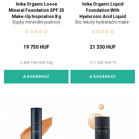
Inika Organic Loose
Inika Organic Liquid
Mineral Foundation SPF 25
Foundation With
Make-Up Inspiration 8 g
Hyaluronic Acid Liquid
Sypký minerální pudrový
Bio tekutý hydratační make-
Make-Up Cream 30 ml
make-up
up
19 750 HUF
21 330 HUF
2 468 750
HUF
/
1
kg
711 000
HUF
/
1
l
A KOSÁRHOZ
A KOSÁRHOZ