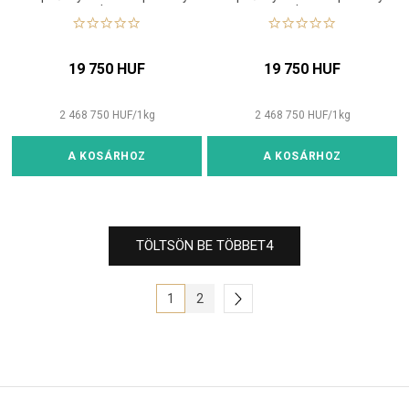
make-up
make-up
19 750 HUF
19 750 HUF
2 468 750
HUF
/
1
kg
2 468 750
HUF
/
1
kg
A KOSÁRHOZ
A KOSÁRHOZ
TÖLTSÖN BE TÖBBET
4
1
2