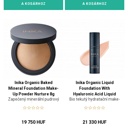
A KOSÁRHOZ
A KOSÁRHOZ
Inika Organic Baked
Inika Organic Liquid
Mineral Foundation Make-
Foundation With
Up Powder Nurture 8g
Hyaluronic Acid Liquid
Zapečený minerální pudrový
Bio tekutý hydratační make-
Make-Up Porcelain 30 ml
make-up
up
19 750 HUF
21 330 HUF