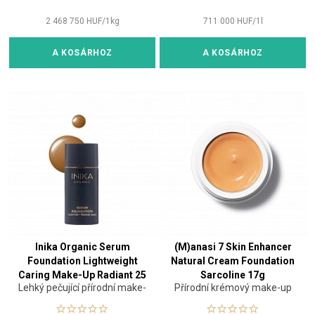
2 468 750
HUF
/
1
kg
711 000
HUF
/
1
l
A KOSÁRHOZ
A KOSÁRHOZ
Inika Organic Serum
(M)anasi 7 Skin Enhancer
Foundation Lightweight
Natural Cream Foundation
Caring Make-Up Radiant 25
Sarcoline 17g
Lehký pečující přírodní make-
Přírodní krémový make-up
ml
up