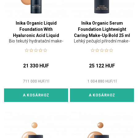
Inika Organic Liquid
Inika Organic Serum
Foundation With
Foundation Lightweight
Hyaluronic Acid Liquid
Caring Make-Up Bold 25 ml
Bio tekutý hydratační make-
Lehký pečující přírodní make-
Make-Up Honey 30 ml
up
up
21 330 HUF
25 122 HUF
711 000
HUF
/
1
l
1 004 880
HUF
/
1
l
A KOSÁRHOZ
A KOSÁRHOZ