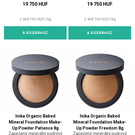
19 750 HUF
19 750 HUF
2 468 750
HUF
/
1
kg
2 468 750
HUF
/
1
kg
A KOSÁRHOZ
A KOSÁRHOZ
Inika Organic Baked
Inika Organic Baked
Mineral Foundation Make-
Mineral Foundation Make-
Up Powder Patience 8g
Up Powder Freedom 8g
Zapečený minerální pudrový
Zapečený minerální pudrový