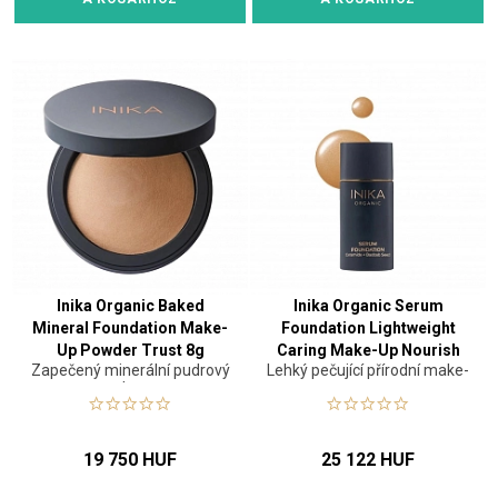
Inika Organic Baked
Inika Organic Serum
Mineral Foundation Make-
Foundation Lightweight
Up Powder Trust 8g
Caring Make-Up Nourish
Zapečený minerální pudrový
Lehký pečující přírodní make-
25 ml
make-up
up
19 750 HUF
25 122 HUF