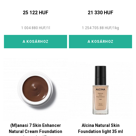
25 122 HUF
21 330 HUF
1 004 880
HUF
/
1
l
1 254 705.88
HUF
/
1
kg
A KOSÁRHOZ
A KOSÁRHOZ
(M)anasi 7 Skin Enhancer
Alcina Natural Skin
Natural Cream Foundation
Foundation light 35 ml