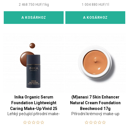
2 468 750
HUF
/
1
kg
1 004 880
HUF
/
1
l
A KOSÁRHOZ
A KOSÁRHOZ
Inika Organic Serum
(M)anasi 7 Skin Enhancer
Foundation Lightweight
Natural Cream Foundation
Caring Make-Up Vivid 25
Beechwood 17g
Lehký pečující přírodní make-
Přírodní krémový make-up
ml
up